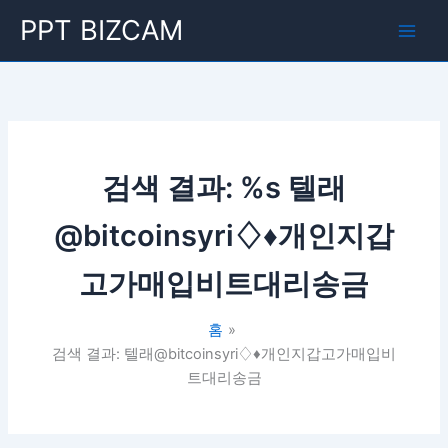
콘
Main
PPT BIZCAM
텐
Men
츠
로
건
너
뛰
기
검색 결과: %s
텔래
@bitcoinsyri♢♦개인지갑
고가매입비트대리송금
홈
검색 결과: 텔래@bitcoinsyri♢♦개인지갑고가매입비
트대리송금