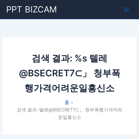
콘
Main
PPT BIZCAM
텐
Men
츠
로
건
너
뛰
기
검색 결과: %s
텔레
@BSECRET7⊂」 청부폭
행가격어려운일흥신소
홈
검색 결과: 텔레@BSECRET7⊂」 청부폭행가격어려
운일흥신소