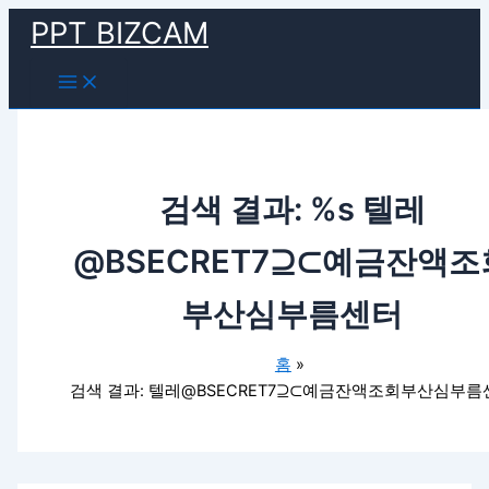
Main
검
콘
Menu
PPT BIZCAM
색
텐
대
츠
상
로
건
너
뛰
기
검색 결과: %s
텔레
@BSECRET7⊇⊂예금잔액조
부산심부름센터
홈
검색 결과: 텔레@BSECRET7⊇⊂예금잔액조회부산심부름