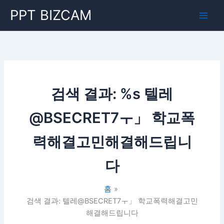
콘
Main
PPT BIZCAM
텐
Men
츠
로
건
너
뛰
기
검색 결과: %s
텔레
@BSECRET7ㅜ」 학교폭
력해결고민해결해드립니
다
홈
검색 결과: 텔레@BSECRET7ㅜ」 학교폭력해결고민
해결해드립니다