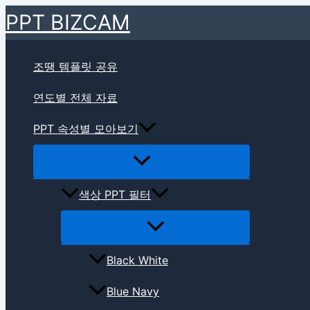
메
메
메
메
메
검색
검
콘
뉴
뉴
뉴
뉴
뉴
PPT BIZCAM
색
텐
토
토
토
토
토
대
글
글
글
글
글
츠
상
로
조땡 템플릿 공유
건
연도별 전체 자료
너
뛰
PPT 속성별 모아보기
기
색상 PPT 필터
Black White
Blue Navy