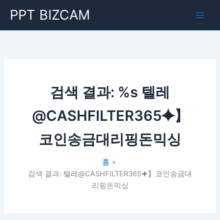
콘
Main
PPT BIZCAM
텐
Men
츠
로
건
너
뛰
기
검색 결과: %s
텔레
@CASHFILTER365⯌】
코인송금대리핑돈믹싱
홈
검색 결과: 텔레@CASHFILTER365⯌】코인송금대
리핑돈믹싱