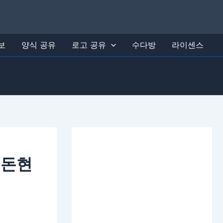
보
양식 공유
로고 공유
수다방
라이센스
행돈현