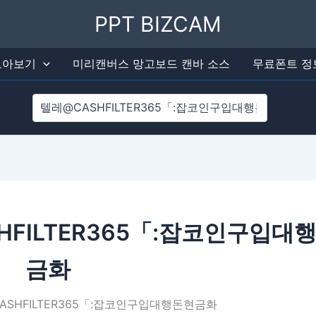
검색
PPT BIZCAM
 모아보기
미리캔버스 망고보드 캔바 소스
무료폰트 정
HFILTER365「:잡코인구입대
금화
ASHFILTER365「:잡코인구입대행돈현금화