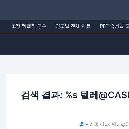
콘
텐
츠
로
조땡 템플릿 공유
연도별 전체 자료
PPT 속성별
건
너
뛰
기
검색 결과: %s
텔레@CAS
홈
검색 결과: 텔레@C