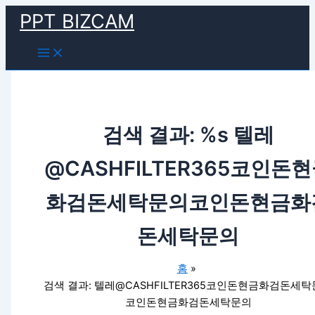
Main
검
콘
Menu
PPT BIZCAM
색
텐
대
츠
상
로
건
너
뛰
기
검색 결과: %s
텔레
@CASHFILTER365코인돈
화검돈세탁문의코인돈현금화
돈세탁문의
홈
검색 결과: 텔레@CASHFILTER365코인돈현금화검돈세
코인돈현금화검돈세탁문의