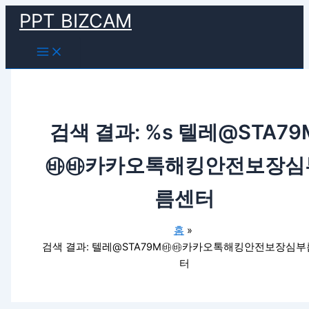
Main
검
콘
Menu
PPT BIZCAM
색
텐
대
츠
상
로
건
너
뛰
기
검색 결과: %s
텔레@STA79
㉳㉳카카오톡해킹안전보장심
름센터
홈
검색 결과: 텔레@STA79M㉳㉳카카오톡해킹안전보장심
터