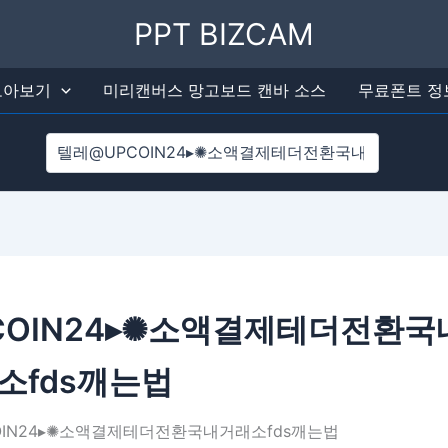
검색
PPT BIZCAM
 모아보기
미리캔버스 망고보드 캔바 소스
무료폰트 정
COIN24▸✺소액결제테더전환국
소fds깨는법
COIN24▸✺소액결제테더전환국내거래소fds깨는법