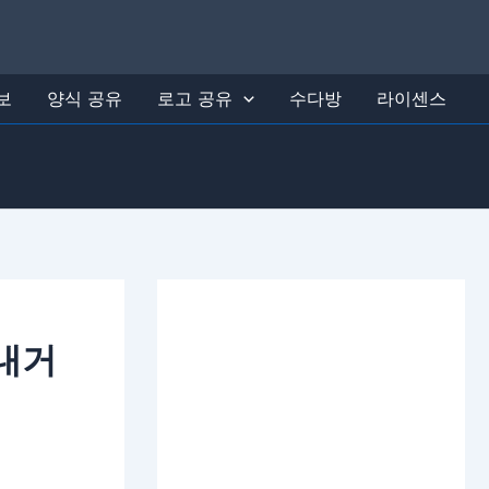
보
양식 공유
로고 공유
수다방
라이센스
내거