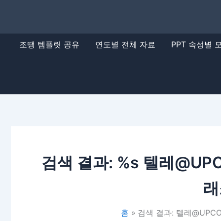
콘
텐
츠
로
조땡 템플릿 공유
연도별 전체 자료
PPT 속성별
건
너
뛰
기
검색 결과: %s
텔레@UP
래
홈
검색 결과: 텔레@UP