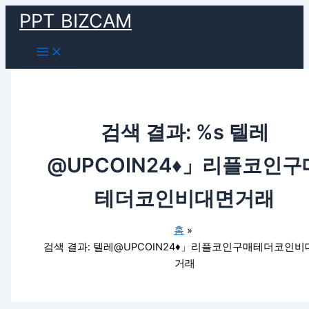
Main
검
콘
Menu
PPT BIZCAM
색
텐
대
츠
상
로
건
너
뛰
기
검색 결과: %s
텔레
@UPCOIN24♦」리플코인구
테더코인비대면거래
홈
검색 결과: 텔레@UPCOIN24♦」리플코인구매테더코인비
거래