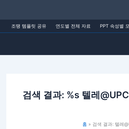
콘
텐
츠
로
조땡 템플릿 공유
연도별 전체 자료
PPT 속성별
건
너
뛰
기
검색 결과: %s
텔레@UPC
홈
검색 결과: 텔레@