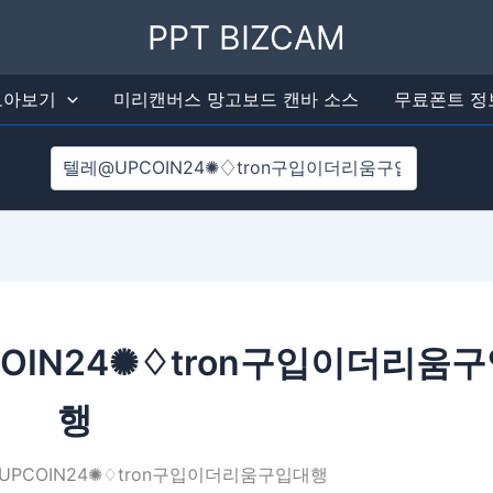
검색
PPT BIZCAM
 모아보기
미리캔버스 망고보드 캔바 소스
무료폰트 정
OIN24✺♢tron구입이더리움
행
UPCOIN24✺♢tron구입이더리움구입대행