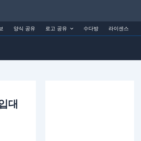
보
양식 공유
로고 공유
수다방
라이센스
구입대