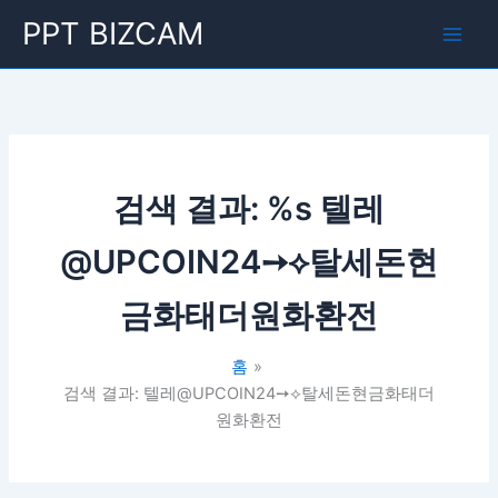
콘
Main
PPT BIZCAM
텐
Men
츠
로
건
너
뛰
기
검색 결과: %s
텔레
@UPCOIN24➙⟡탈세돈현
금화태더원화환전
홈
검색 결과: 텔레@UPCOIN24➙⟡탈세돈현금화태더
원화환전