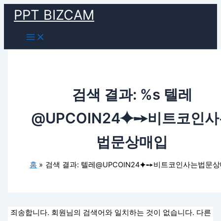
Main
검
콘
Menu
PPT BIZCAM
색
텐
대
츠
상
로
건
너
뛰
기
검색 결과: %s
텔레
@UPCOIN24⯌➙비트코인
법문상매입
홈
검색 결과: 텔레@UPCOIN24⯌➙비트코인사는법문
죄송합니다. 회원님의 검색어와 일치하는 것이 없습니다. 다른