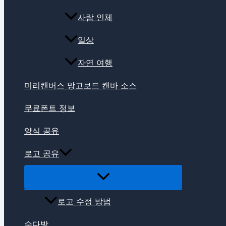
사람 인체
일상
자연 여행
미리캔버스 망고보드 캔바 소스
무료폰트 정보
양식 공유
로고 공유
로고 수정 방법
수다방