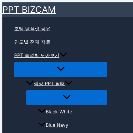
메
메
메
메
메
검색
검
콘
뉴
뉴
뉴
뉴
뉴
PPT BIZCAM
색
텐
토
토
토
토
토
대
글
글
글
글
글
츠
상
로
조땡 템플릿 공유
건
연도별 전체 자료
너
뛰
PPT 속성별 모아보기
기
색상 PPT 필터
Black White
Blue Navy