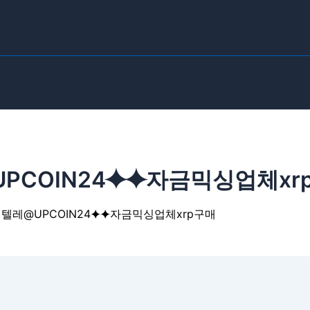
PCOIN24⯌⯌자금믹싱업체xr
 텔레@UPCOIN24⯌⯌자금믹싱업체xrp구매