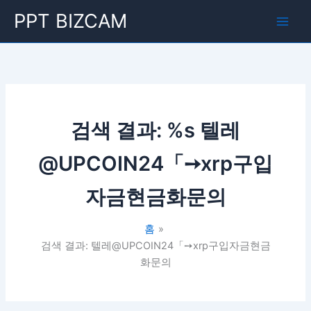
콘
Main
PPT BIZCAM
텐
Men
츠
로
건
너
뛰
기
검색 결과: %s
텔레
@UPCOIN24「➙xrp구입
자금현금화문의
홈
검색 결과: 텔레@UPCOIN24「➙xrp구입자금현금
화문의