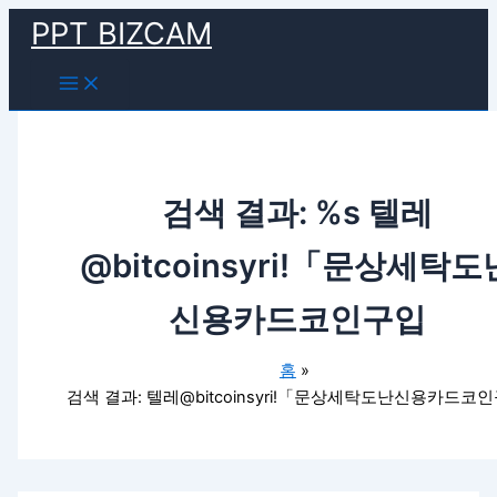
Main
검
콘
Menu
PPT BIZCAM
색
텐
대
츠
상
로
건
너
뛰
기
검색 결과: %s
텔레
@bitcoinsyriǃ「문상세탁도
신용카드코인구입
홈
검색 결과: 텔레@bitcoinsyriǃ「문상세탁도난신용카드코