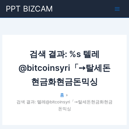
콘
Main
PPT BIZCAM
텐
Men
츠
로
건
너
뛰
기
검색 결과: %s
텔레
@bitcoinsyri「➙탈세돈
현금화현금돈믹싱
홈
검색 결과: 텔레@bitcoinsyri「➙탈세돈현금화현금
돈믹싱