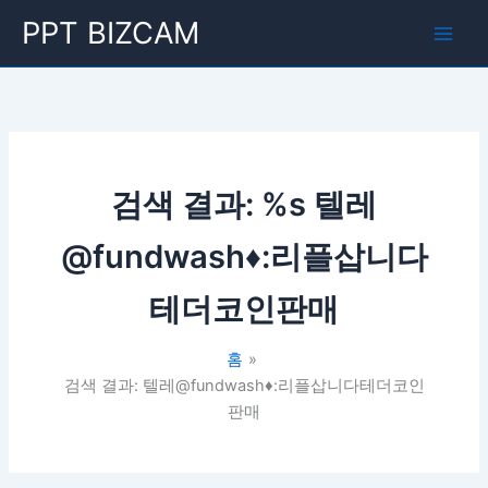
콘
Main
PPT BIZCAM
텐
Men
츠
로
건
너
뛰
기
검색 결과: %s
텔레
@fundwash♦:리플삽니다
테더코인판매
홈
검색 결과: 텔레@fundwash♦:리플삽니다테더코인
판매