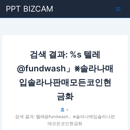
콘
Main
PPT BIZCAM
텐
Men
츠
로
건
너
뛰
기
검색 결과: %s
텔레
@fundwash」⨳솔라나매
입솔라나판매모든코인현
금화
홈
검색 결과: 텔레@fundwash」⨳솔라나매입솔라나판
매모든코인현금화