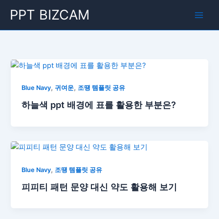
콘
Main
PPT BIZCAM
텐
Men
츠
로
건
너
뛰
기
,
,
Blue Navy
귀여운
조땡 템플릿 공유
하늘색 ppt 배경에 표를 활용한 부분은?
,
Blue Navy
조땡 템플릿 공유
피피티 패턴 문양 대신 약도 활용해 보기